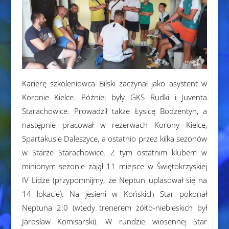
Karierę szkoleniowca Bilski zaczynał jako asystent w
Koronie Kielce. Później były GKS Rudki i Juventa
Starachowice. Prowadził także Łysicę Bodzentyn, a
następnie pracował w rezerwach Korony Kielce,
Spartakusie Daleszyce, a ostatnio przez kilka sezonów
w Starze Starachowice. Z tym ostatnim klubem w
minionym sezonie zajął 11 miejsce w Świętokrzyskiej
IV Lidze (przypomnijmy, że Neptun uplasował się na
14 lokacie). Na jesieni w Końskich Star pokonał
Neptuna 2:0 (wtedy trenerem żółto-niebieskich był
Jarosław Komisarski). W rundzie wiosennej Star