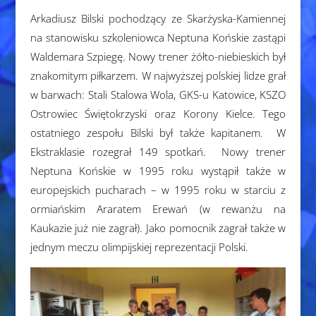
Arkadiusz Bilski pochodzący ze Skarżyska-Kamiennej
na stanowisku szkoleniowca Neptuna Końskie zastąpi
Waldemara Szpiegę. Nowy trener żółto-niebieskich był
znakomitym piłkarzem. W najwyższej polskiej lidze grał
w barwach: Stali Stalowa Wola, GKS-u Katowice, KSZO
Ostrowiec Świętokrzyski oraz Korony Kielce. Tego
ostatniego zespołu Bilski był także kapitanem. W
Ekstraklasie rozegrał 149 spotkań. Nowy trener
Neptuna Końskie w 1995 roku wystąpił także w
europejskich pucharach – w 1995 roku w starciu z
ormiańskim Araratem Erewań (w rewanżu na
Kaukazie już nie zagrał). Jako pomocnik zagrał także w
jednym meczu olimpijskiej reprezentacji Polski.