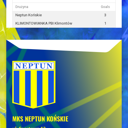
Drużyna
Goals
Neptun Końskie
3
KLIMONTOWIANKA PBI Klimontów
1
MKS NEPTUN KOŃSKIE