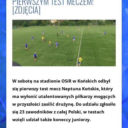
PIERWSZYM TEST MECZEM!
[ZDJĘCIA]
W sobotę na stadionie OSiR w Końskich odbył
się pierwszy test mecz Neptuna Końskie, który
ma wyłonić utalentowanych piłkarzy mogących
w przyszłości zasilić drużynę. Do udziału zgłosiło
się 23 zawodników z całej Polski, w testach
wzięli udział także koneccy juniorzy.