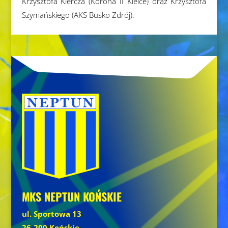
Krzysztofa Kiercza (Korona II Kielce) oraz Krzysztofa
Szymańskiego (AKS Busko Zdrój).
MKS NEPTUN KOŃSKIE
ul. Sportowa 13
26-200 Końskie