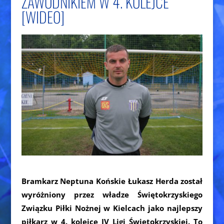
ZAWODNIKIEM W 4. KOLEJCE
[WIDEO]
Bramkarz Neptuna Końskie Łukasz Herda został
wyróżniony przez władze Świętokrzyskiego
Związku Piłki Nożnej w Kielcach jako najlepszy
piłkarz w 4. kolejce IV Ligi Świętokrzyskiej. To