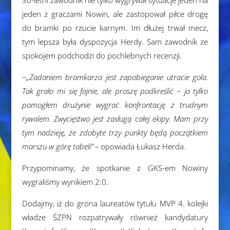
30-letni zawodnik nie tylko wygrywał sytuacje jeden na
jeden z graczami Nowin, ale zastopował piłce drogę
do bramki po rzucie karnym. Im dłużej trwał mecz,
tym lepsza była dyspozycja Herdy. Sam zawodnik ze
spokojem podchodzi do pochlebnych recenzji.
–
„Zadaniem bramkarza jest zapobieganie utracie gola.
Tak grało mi się fajnie, ale proszę podkreślić – ja tylko
pomogłem drużynie wygrać konfrontację z trudnym
rywalem. Zwycięstwo jest zasługą całej ekipy. Mam przy
tym nadzieję, że zdobyte trzy punkty będą początkiem
marszu w górę tabeli” –
opowiada Łukasz Herda.
Przypominamy, że spotkanie z GKS-em Nowiny
wygraliśmy wynikiem 2:0.
Dodajmy, iż do grona laureatów tytułu MVP 4. kolejki
władze ŚZPN rozpatrywały również kandydatury