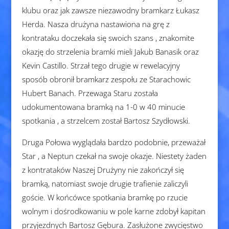
klubu oraz jak zawsze niezawodny bramkarz Łukasz
Herda. Nasza drużyna nastawiona na grę z
kontrataku doczekała się swoich szans , znakomite
okazję do strzelenia bramki mieli Jakub Banasik oraz
Kevin Castillo. Strzał tego drugie w rewelacyjny
sposób obronił bramkarz zespołu ze Starachowic
Hubert Banach. Przewaga Staru została
udokumentowana bramką na 1-0 w 40 minucie
spotkania , a strzelcem został Bartosz Szydłowski.
Druga Połowa wyglądała bardzo podobnie, przeważał
Star , a Neptun czekał na swoje okazje. Niestety żaden
z kontrataków Naszej Drużyny nie zakończył się
bramką, natomiast swoje drugie trafienie zaliczyli
goście. W końcówce spotkania bramkę po rzucie
wolnym i dośrodkowaniu w pole karne zdobył kapitan
przyjezdnych Bartosz Gębura. Zasłużone zwycięstwo