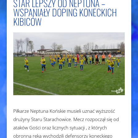
STAR LEPSZY OD NEPTUNA –
WSPANIAŁY DOPING KONECKICH
KIBICÓW
Piłkarze Neptuna Końskie musieli uznać wyższość
drużyny Staru Starachowice. Mecz rozpoczął się od
ataków Gości oraz licznych sytuacji , z których
obronną ręką wychodzili defensorzy koneckiego