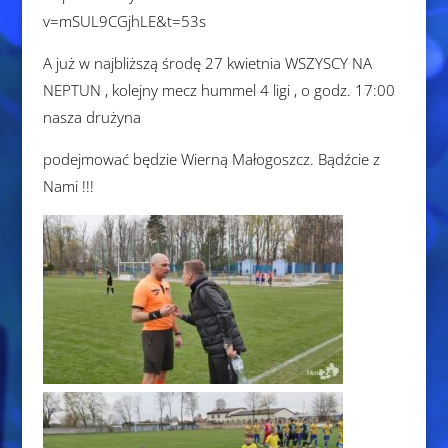
v=mSUL9CGjhLE&t=53s
A już w najbliższą środę 27 kwietnia WSZYSCY NA
NEPTUN , kolejny mecz hummel 4 ligi , o godz. 17:00
nasza drużyna
podejmować będzie Wierną Małogoszcz. Bądźcie z
Nami !!!