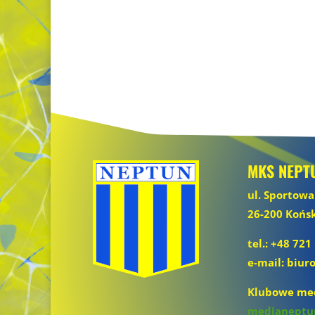
MKS NEPT
ul. Sportowa
26-200 Końs
tel.: +48 721
e-mail: biu
Klubowe med
medianeptu