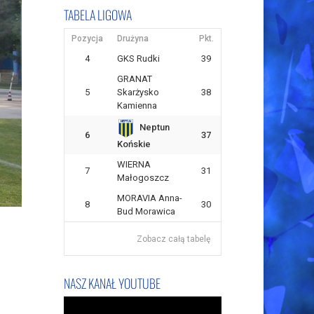
TABELA LIGOWA
Pozycja
Drużyna
Pkt.
4
GKS Rudki
39
GRANAT
5
Skarżysko
38
Kamienna
Neptun
6
37
Końskie
WIERNA
7
31
Małogoszcz
MORAVIA Anna-
8
30
Bud Morawica
Zobacz całą tabelę
NASZ KANAŁ YOUTUBE
Odtwarzacz