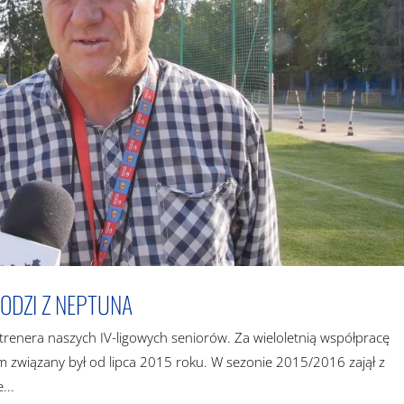
ODZI Z NEPTUNA
renera naszych IV-ligowych seniorów. Za wieloletnią współpracę
 związany był od lipca 2015 roku. W sezonie 2015/2016 zajął z
...