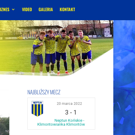
IZNES
VIDEO
GALERIA
KONTAKT
NAJBLIŻSZY MECZ
20 marca 2022
3
-
1
Neptun Końskie -
Klimontowianka Klimontów