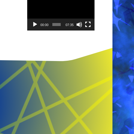
video
00:00
07:35