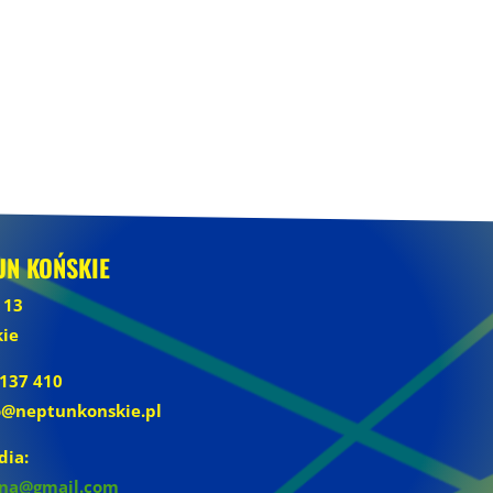
UN KOŃSKIE
 13
kie
 137 410
ro@neptunkonskie.pl
ia:
na@gmail.com