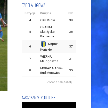
TABELA LIGOWA
Pozycja
Drużyna
Pkt.
4
GKS Rudki
39
GRANAT
5
Skarżysko
38
Kamienna
Neptun
6
37
Końskie
WIERNA
7
31
Małogoszcz
MORAVIA Anna-
8
30
Bud Morawica
Zobacz całą tabelę
NASZ KANAŁ YOUTUBE
Odtwarzacz