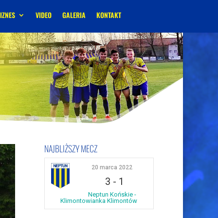
IZNES
VIDEO
GALERIA
KONTAKT
NAJBLIŻSZY MECZ
20 marca 2022
3
-
1
Neptun Końskie -
Klimontowianka Klimontów