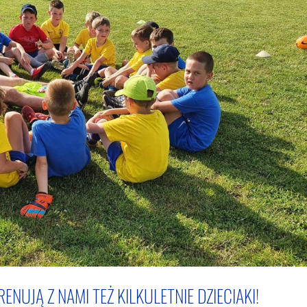
ENUJĄ Z NAMI TEŻ KILKULETNIE DZIECIAKI!