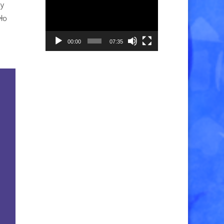
my
video
ło
00:00
07:35