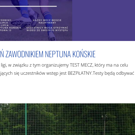
AŃ ZAWODNIKIEM NEPTUNA KOŃSKIE
ligi, w związku z tym organizujemy TEST MECZ, który ma na celu
zających się uczestników wstęp jest BEZPŁATNY.Testy będą odbywać 