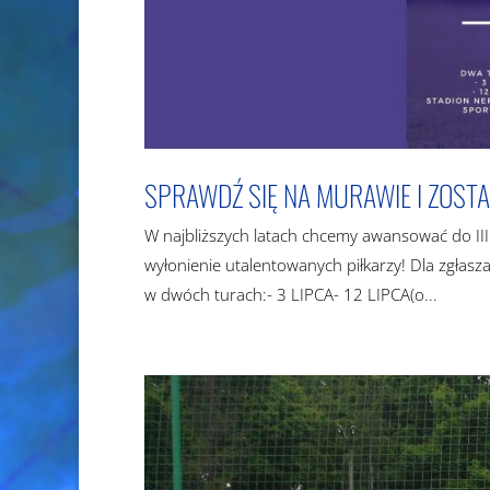
SPRAWDŹ SIĘ NA MURAWIE I ZOST
W najbliższych latach chcemy awansować do III 
wyłonienie utalentowanych piłkarzy! Dla zgłas
w dwóch turach:- 3 LIPCA- 12 LIPCA(o...