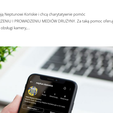
cują Neptunowi Końskie i chcą charytatywnie pomóc
RZENIU I PROWADZENIU MEDIÓW DRUŻYNY. Za taką pomoc oferu
bsługi kamery,...