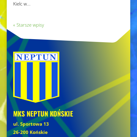
Kielc w...
« Starsze wpisy
MKS NEPTUN KOŃSKIE
ul. Sportowa 13
26-200 Końskie